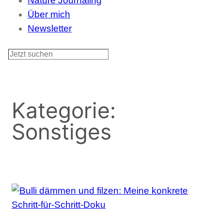
Nature Journaling
Über mich
Newsletter
S
u
c
h
Kategorie:
e
Sonstiges
n