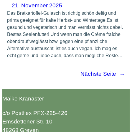
21. November 2025
Das Bratkartoffel-Gulasch ist richtig schön deftig und
prima geeignet für kalte Herbst- und Wintertage.Es ist
gesund und vegetarisch und man vermisst nichts dabei.
Bestes Seelenfutter! Und wenn man die Crème fraîche
obendrauf weglässt bzw. gegen eine pflanzliche
Alternative austauscht, ist es auch vegan. Ich mag es
echt gerne und liebe auch, dass man mögliche Reste…
Nächste Seite
→
Maike Kranaster
c/o Postflex PFX-225-426
Emsdettener Str. 10
48268 Greven