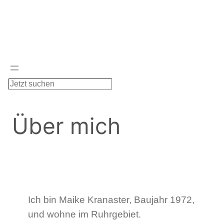
Zum
Inhalt
springen
S
u
c
Über mich
h
e
n
Ich bin Maike Kranaster, Baujahr 1972,
und wohne im Ruhrgebiet.