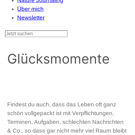
Nature Journaling
Über mich
Newsletter
S
u
c
Glücksmomente
h
e
n
Findest du auch, dass das Leben oft ganz
schön vollgepackt ist mit Verpflichtungen,
Terminen, Aufgaben, schlechten Nachrichten
& Co., so dass gar nicht mehr viel Raum bleibt