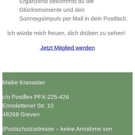
Ergänzend bekommst du die
Glücksmomente und den
Sonntagsimpuls per Mail in dein Postfach.
Ich würde mich freuen, dich drüben zu sehen!
Jetzt Mitglied werden
Maike Kranaster
c/o Postflex PFX-225-426
Emsdettener Str. 10
48268 Greven
(Postschutzadresse – keine Annahme von