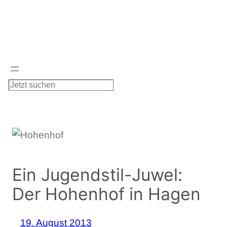
Zum
Inhalt
springen
S
u
c
h
e
n
Ein Jugendstil-Juwel:
Der Hohenhof in Hagen
19. August 2013