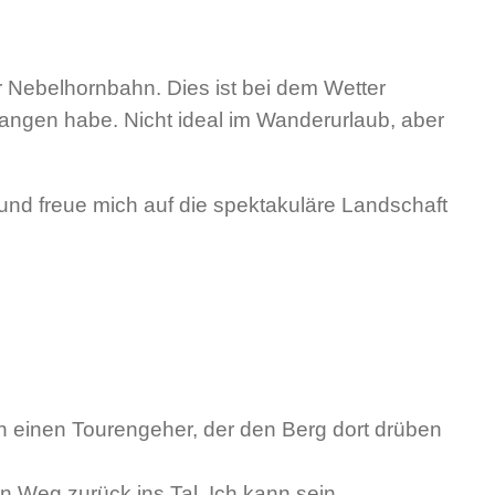
r Nebelhornbahn. Dies ist bei dem Wetter
efangen habe. Nicht ideal im Wanderurlaub, aber
 und freue mich auf die spektakuläre Landschaft
h einen Tourengeher, der den Berg dort drüben
n Weg zurück ins Tal. Ich kann sein