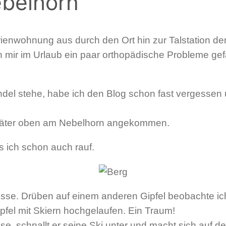
belhorn
ienwohnung aus durch den Ort hin zur Talstation de
 ich mir im Urlaub ein paar orthopädische Probleme g
ondel stehe, habe ich den Blog schon fast vergessen
 später oben am Nebelhorn angekommen.
ss ich schon auch rauf.
lisse. Drüben auf einem anderen Gipfel beobachte ic
Gipfel mit Skiern hochgelaufen. Ein Traum!
e, schnallt er seine Ski unter und macht sich auf de