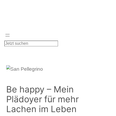
Zum
Inhalt
springen
S
u
c
h
e
n
Be happy – Mein
Plädoyer für mehr
Lachen im Leben