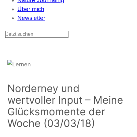
Nature Journaling
Über mich
Newsletter
S
u
c
h
e
n
Norderney und
wertvoller Input – Meine
Glücksmomente der
Woche (03/03/18)