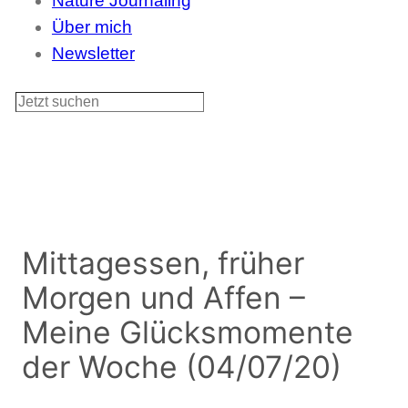
Nature Journaling
Über mich
Newsletter
S
u
c
h
e
n
Mittagessen, früher
Morgen und Affen –
Meine Glücksmomente
der Woche (04/07/20)