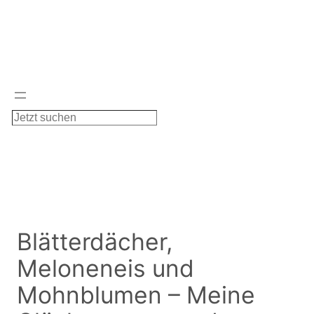
Zum
Inhalt
springen
S
u
c
h
e
n
Blätterdächer,
Meloneneis und
Mohnblumen – Meine