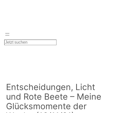
Zum
Inhalt
springen
S
u
c
h
e
n
Entscheidungen, Licht
und Rote Beete – Meine
Glücksmomente der