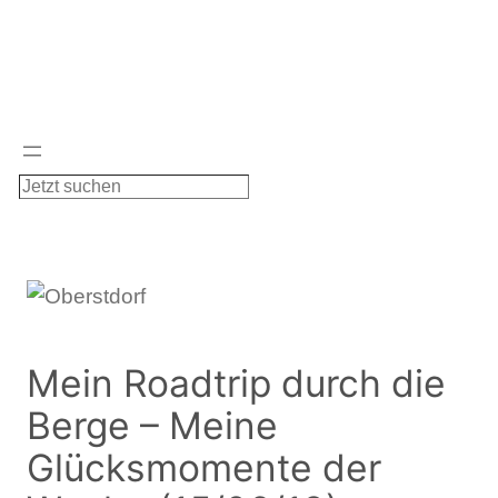
Zum
Inhalt
springen
S
u
c
h
e
n
Mein Roadtrip durch die
Berge – Meine
Glücksmomente der