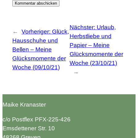
Nächster:
Urlaub,
←
Vorheriger:
Glück,
Herbstliebe und
Hausschuhe und
Papier – Meine
Bellen – Meine
Glücksmomente der
Glücksmomente der
Woche (23/10/21)
Woche (09/10/21)
→
Maike Kranaster
c/o Postflex PFX-225-426
Emsdettener Str. 10
48268 Greven