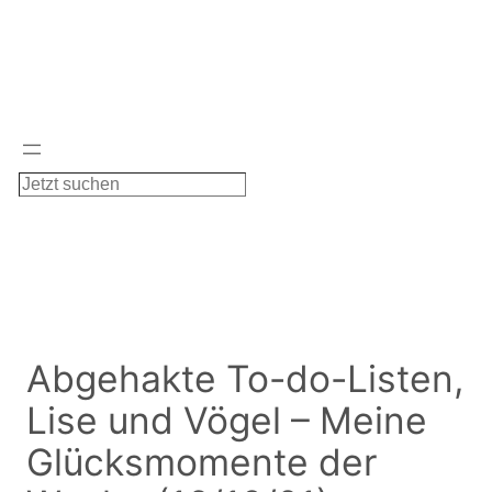
Zum
Inhalt
springen
S
u
c
h
e
n
Abgehakte To-do-Listen,
Lise und Vögel – Meine
Glücksmomente der