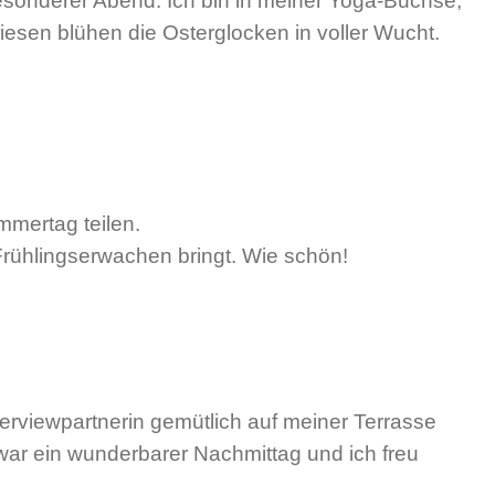
esonderer Abend. Ich bin in meiner Yoga-Buchse,
iesen blühen die Osterglocken in voller Wucht.
mmertag teilen.
 Frühlingserwachen bringt. Wie schön!
terviewpartnerin gemütlich auf meiner Terrasse
war ein wunderbarer Nachmittag und ich freu