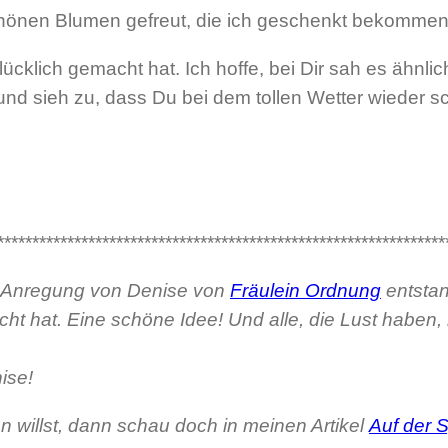
chönen Blumen gefreut, die ich geschenkt bekommen
cklich gemacht hat. Ich hoffe, bei Dir sah es ähnli
und sieh zu, dass Du bei dem tollen Wetter wieder
****************************************************************
h Anregung von Denise von
Fräulein Ordnung
entstan
 hat. Eine schöne Idee! Und alle, die Lust haben,
nise!
illst, dann schau doch in meinen Artikel
Auf der 