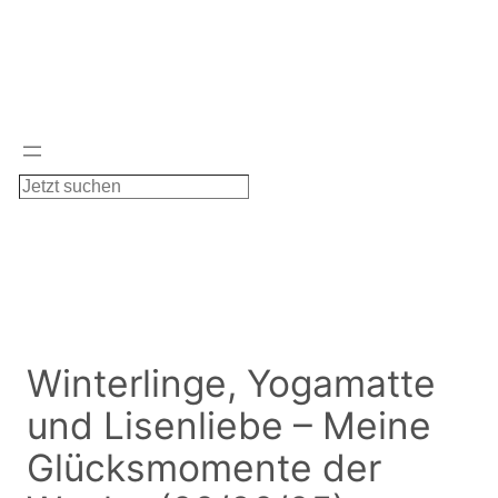
Zum
Inhalt
springen
S
u
c
h
e
n
Winterlinge, Yogamatte
und Lisenliebe – Meine
Glücksmomente der