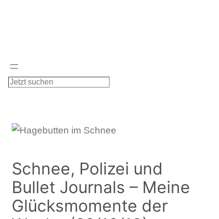
Zum
Inhalt
springen
S
u
c
h
e
n
Schnee, Polizei und
Bullet Journals – Meine
Glücksmomente der