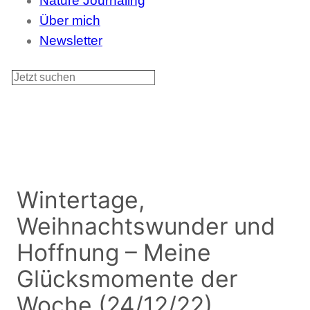
Nature Journaling
Über mich
Newsletter
S
u
c
h
e
n
Wintertage,
Weihnachtswunder und
Hoffnung – Meine
Glücksmomente der
Woche (24/12/22)