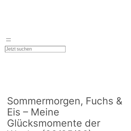
Zum
Inhalt
springen
S
u
c
h
e
n
Sommermorgen, Fuchs &
Eis – Meine
Glücksmomente der