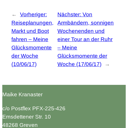
←
Vorheriger:
Nächster:
Von
Reiseplanungen,
Armbändern, sonnigen
Markt und Boot
Wochenenden und
fahren – Meine
einer Tour an der Ruhr
Glücksmomente
– Meine
der Woche
Glücksmomente der
(10/06/17)
Woche (17/06/17)
→
Maike Kranaster
c/o Postflex PFX-225-426
Emsdettener Str. 10
48268 Greven