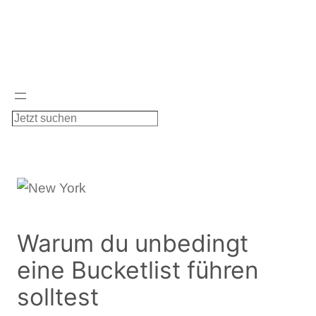
Zum
Inhalt
springen
S
u
c
h
e
n
Warum du unbedingt
eine Bucketlist führen
solltest