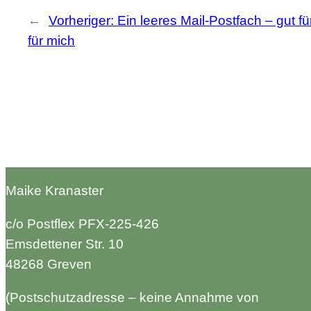
←
Vorheriger:
Ein leeres Mail-Postfach – gut f
für mich
Maike Kranaster
c/o Postflex PFX-225-426
Emsdettener Str. 10
48268 Greven
(Postschutzadresse – keine Annahme von