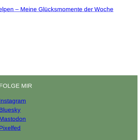
elpen – Meine Glücksmomente der Woche
FOLGE MIR
Instagram
Bluesky
Mastodon
Pixelfed