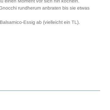
du einen Moment vor sich hin köcheln.
 Gnocchi rundherum anbraten bis sie etwas
alsamico-Essig ab (vielleicht ein TL).