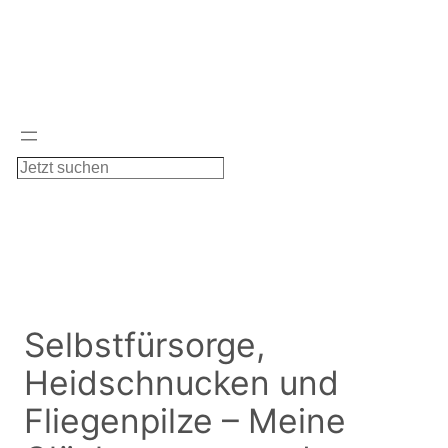
Zum
Inhalt
springen
S
u
c
h
e
n
Selbstfürsorge,
Heidschnucken und
Fliegenpilze – Meine