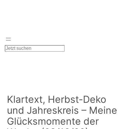
Zum
Inhalt
springen
S
u
c
h
e
n
Klartext, Herbst-Deko
und Jahreskreis – Meine
Glücksmomente der